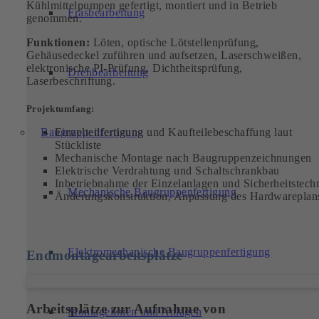
Kühlmittelpumpen gefertigt, montiert und in Betrieb
Fräsbearbeitung
genommen.
Funktionen:
Löten, optische Lötstellenprüfung,
Gehäusedeckel zuführen und aufsetzen, Laserschweißen,
elektronische PI-Prüfung, Dichtheitsprüfung,
Drehbearbeitung
Laserbeschriftung.
Projektumfang:
Einzelteilfertigung und Kaufteilebeschaffung laut
Baugruppenfertigung
Stückliste
Mechanische Montage nach Baugruppenzeichnungen
Elektrische Verdrahtung und Schaltschrankbau
Inbetriebnahme der Einzelanlagen und Sicherheitstech
Mechanische Baugruppenfertigung
Änderungskonstruktion, Anpassung des Hardwareplan
Elektromechanische Baugruppenfertigung
Endmontagearbeitsplätze
Arbeitsplätze zur Aufnahme von
Montagelinien und Anlagen