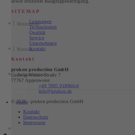
sowie effiziente Baugruppenfertigung.
SITEMAP
Leistungen
Messtechnik
Technologien
Qualität
Service
Unternehmen
Kontakt
Montage
Kontakt
prukon production GmbH
Automatisierung
Ludwig-Winter-Straße 7
77767 Appenweier
Telefon:
+49 7805 918966-0
E-Mail:
info@prukon.de
© 2026 - prukon production GmbH
Qualität
Kontakt
Datenschutz
Impressum